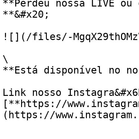
**Perdeu nossa LIVE ou 
**&#x20;

![](/files/-MgqX29thOMz
\

**Está disponível no nos
Link nosso Instagra&#x6
[**https://www.instagra