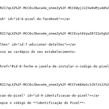
RZ17qLXZ%2F-MCC8sJDwcw4e_oneeZy%2F-MCCEWyjJzZ3w9oMju4A%
ok" id="id-6-pixel-do-facebook"></a>

RZ17qLXZ%2F-MCC8sJDwcw4e_oneeZy%2F-MCCEvyt6VywZ87Z2o5g%
lhes" id="id-7-adicionar-detalhes"></a>

sso ao cardápio do seu estabelecimento:

href="#id-8-feche-a-janela-de-instalar-o-codigo-do-pixel
RZ17qLXZ%2F-MCC8sJDwcw4e_oneeZy%2F-MCCFo68XwSc3JkTzSJ2%
cao-do-pixel" id="id-9-identificacao-do-pixel"></a>

opie o código de **identificação do Pixel**:
