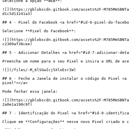
Selecione a opção **WEB**:

![](https://gblobscdn.gitbook.com/assets%2F-M785MmSBNTa
d1c5d13241a3)

## 4 - Pixel do Facebook <a href="#id-6-pixel-do-facebo
Selecione **Pixel do Facebook**:

![](https://gblobscdn.gitbook.com/assets%2F-M785MmSBNTa
c2309af38cee)

## 5 - Adicionar Detalhes <a href="#id-7-adicionar-deta
Preencha um nome para o seu Pixel e insira a URL de ace
![](/files/-M_6lSGwIcj5XloEsrIW)

## 6 - Feche a Janela de instalar o código do Pixel <a 
pixel"></a>

Pode fechar essa janela:

![](https://gblobscdn.gitbook.com/assets%2F-M785MmSBNTa
2a0e1a190c9f)

## 7 - Identificação do Pixel <a href="#id-9-identifica
Clique em **Configurações** nesse novo Pixel criado e c