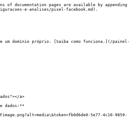
ns of documentation pages are available by appending 
iguracoes-e-analises/pixel-facebook.md).

e um domínio próprio. [Saiba como funciona.](/painel-
ados"></a>

e dados:**

2Fimage.png?alt=media\&token=fb0d6de0-5e77-4c10-9859-