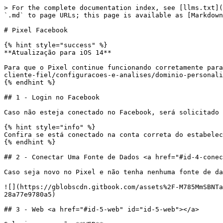
> For the complete documentation index, see [llms.txt](
`.md` to page URLs; this page is available as [Markdown
# Pixel Facebook

{% hint style="success" %}

**Atualização para iOS 14**

Para que o Pixel continue funcionando corretamente para
cliente-fiel/configuracoes-e-analises/dominio-personali
{% endhint %}

## 1 - Login no Facebook

Caso não esteja conectado no Facebook, será solicitado 
{% hint style="info" %}

Confira se está conectado na conta correta do estabelec
{% endhint %}

## 2 - Conectar Uma Fonte de Dados <a href="#id-4-conec
Caso seja novo no Pixel e não tenha nenhuma fonte de da
![](https://gblobscdn.gitbook.com/assets%2F-M785MmSBNTa
28a77e9780a5)

## 3 - Web <a href="#id-5-web" id="id-5-web"></a>
