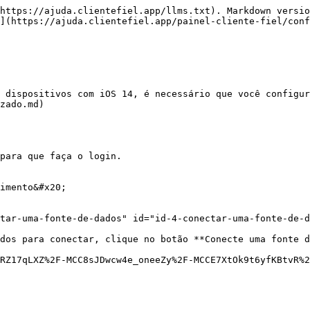
https://ajuda.clientefiel.app/llms.txt). Markdown versio
](https://ajuda.clientefiel.app/painel-cliente-fiel/conf
 dispositivos com iOS 14, é necessário que você configur
zado.md)

para que faça o login.

imento&#x20;

tar-uma-fonte-de-dados" id="id-4-conectar-uma-fonte-de-d
dos para conectar, clique no botão **Conecte uma fonte d
RZ17qLXZ%2F-MCC8sJDwcw4e_oneeZy%2F-MCCE7XtOk9t6yfKBtvR%