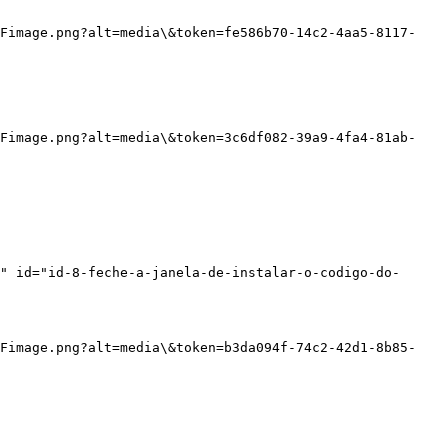
2Fimage.png?alt=media\&token=fe586b70-14c2-4aa5-8117-
2Fimage.png?alt=media\&token=3c6df082-39a9-4fa4-81ab-
" id="id-8-feche-a-janela-de-instalar-o-codigo-do-
2Fimage.png?alt=media\&token=b3da094f-74c2-42d1-8b85-